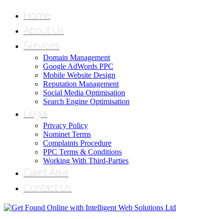
Home
About Us
Services
Domain Management
Google AdWords PPC
Mobile Website Design
Reputation Management
Social Media Optimisation
Search Engine Optimisation
Legal
Privacy Policy
Nominet Terms
Complaints Procedure
PPC Terms & Conditions
Working With Third-Parties
Client Area
Contact Us