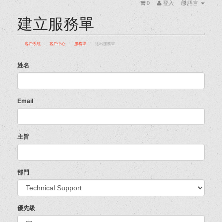
0
登入
語言
建立服務單
客戶系統
客戶中心
服務單
送出服務單
姓名
Email
主旨
部門
優先級