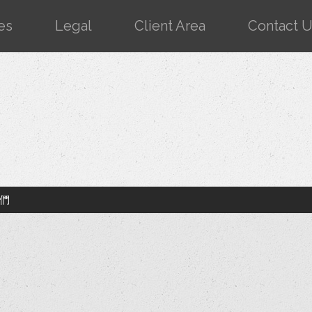
es
Legal
Client Area
Contact 
們