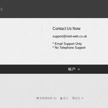
Us
Contact Us Now
support@intel-web.co.uk
* Email Support Only
* No Telephone Support
帳戶
查看購物車 (
0
)
登入
語言