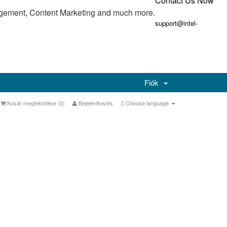
Contact Us Now
gement, Content Marketing and much more.
support@intel-
Fiók
Kosár megtekintése (
0
)
Bejelentkezés
Choose language