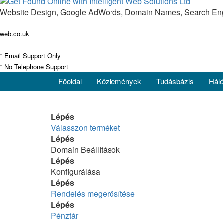
Website Design, Google AdWords, Domain Names, Search Engin
web.co.uk
* Email Support Only
* No Telephone Support
Főoldal
Közlemények
Tudásbázis
Háló
Lépés
Válasszon terméket
Lépés
Domain Beállítások
Lépés
Konfigurálása
Lépés
Rendelés megerősítése
Lépés
Pénztár