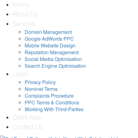
Home
About Us
Services
Domain Management
Google AdWords PPC
Mobile Website Design
Reputation Management
Social Media Optimisation
Search Engine Optimisation
Legal
Privacy Policy
Nominet Terms
Complaints Procedure
PPC Terms & Conditions
Working With Third-Parties
Client Area
Contact Us