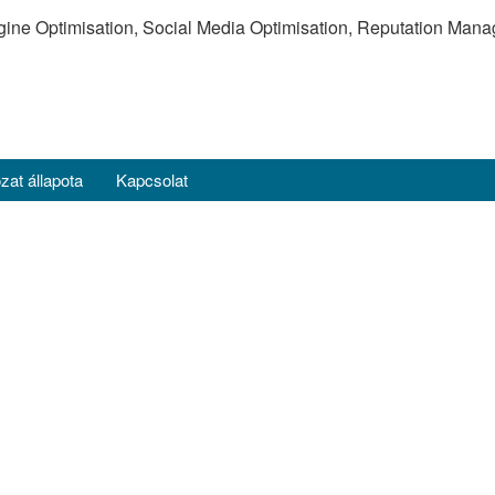
e Optimisation, Social Media Optimisation, Reputation Mana
zat állapota
Kapcsolat